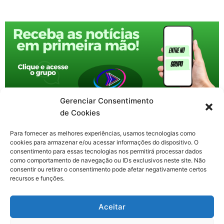
Gerenciar Consentimento
de Cookies
Para fornecer as melhores experiências, usamos tecnologias como
cookies para armazenar e/ou acessar informações do dispositivo. O
consentimento para essas tecnologias nos permitirá processar dados
como comportamento de navegação ou IDs exclusivos neste site. Não
consentir ou retirar o consentimento pode afetar negativamente certos
recursos e funções.
F
X
Y
I
T
Aceitar
a
-
o
n
h
c
t
u
s
r