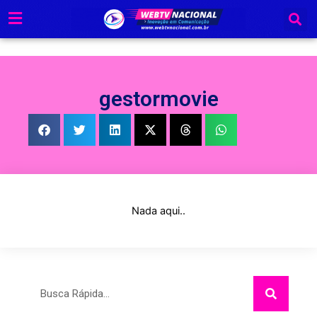
Ir
para
o
conteúdo
gestormovie
Nada aqui..
Pesquisar