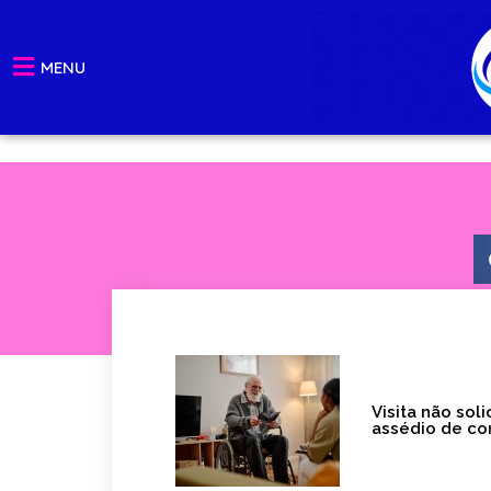
Ir
para
MENU
o
conteúdo
Visita não so
assédio de c