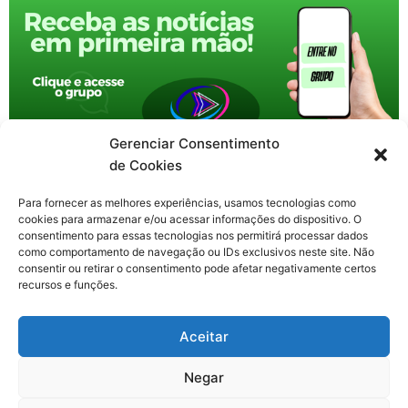
Gerenciar Consentimento
de Cookies
Para fornecer as melhores experiências, usamos tecnologias como
cookies para armazenar e/ou acessar informações do dispositivo. O
consentimento para essas tecnologias nos permitirá processar dados
como comportamento de navegação ou IDs exclusivos neste site. Não
consentir ou retirar o consentimento pode afetar negativamente certos
recursos e funções.
F
X
Y
I
T
Aceitar
a
-
o
n
h
c
t
u
s
r
Contato: nacional.webtv@gmail.com
e
w
t
t
e
Negar
b
i
u
a
a
o
t
b
g
d