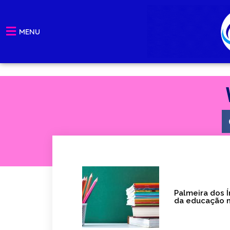
Ir
para
MENU
o
conteúdo
Palmeira dos 
da educação m