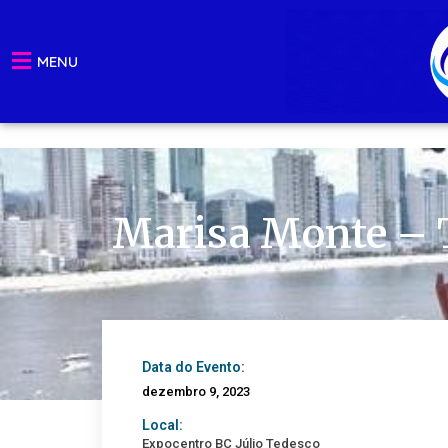
Ir
para
MENU
o
conteúdo
Marisa Monte – 
Data do Evento:
dezembro 9, 2023
Local:
Expocentro BC Júlio Tedesco