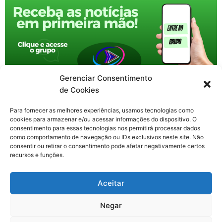
Gerenciar Consentimento
de Cookies
Para fornecer as melhores experiências, usamos tecnologias como
cookies para armazenar e/ou acessar informações do dispositivo. O
consentimento para essas tecnologias nos permitirá processar dados
como comportamento de navegação ou IDs exclusivos neste site. Não
consentir ou retirar o consentimento pode afetar negativamente certos
recursos e funções.
F
X
Y
I
T
Aceitar
a
-
o
n
h
c
t
u
s
r
Contato: nacional.webtv@gmail.com
e
w
t
t
e
Negar
b
i
u
a
a
o
t
b
g
d