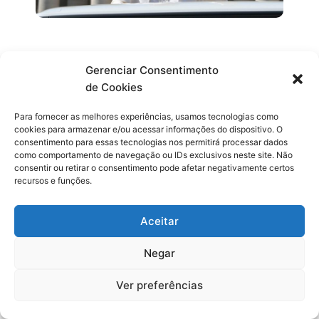
Flávio Bolsonaro anuncia Alfredo Gaspar
Gerenciar Consentimento
como candidato a vice-presidente e
destaca trajetória de combate ao crime,
de Cookies
à corrupção e de defesa dos
aposentados
Para fornecer as melhores experiências, usamos tecnologias como
cookies para armazenar e/ou acessar informações do dispositivo. O
consentimento para essas tecnologias nos permitirá processar dados
como comportamento de navegação ou IDs exclusivos neste site. Não
consentir ou retirar o consentimento pode afetar negativamente certos
recursos e funções.
Aceitar
Negar
Ver preferências