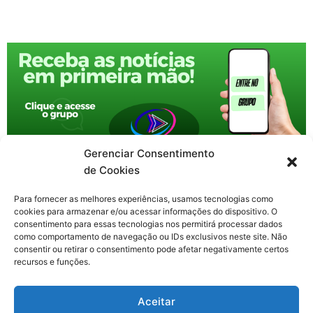
Gerenciar Consentimento
de Cookies
Para fornecer as melhores experiências, usamos tecnologias como
cookies para armazenar e/ou acessar informações do dispositivo. O
consentimento para essas tecnologias nos permitirá processar dados
como comportamento de navegação ou IDs exclusivos neste site. Não
consentir ou retirar o consentimento pode afetar negativamente certos
recursos e funções.
F
X
Y
I
T
Aceitar
a
-
o
n
h