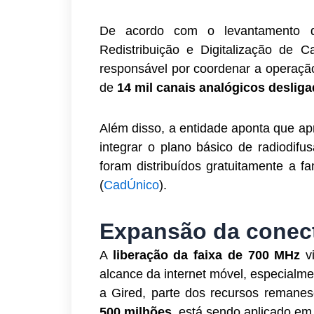
De acordo com o levantamento 
Redistribuição e Digitalização de
responsável por coordenar a operação
de
14 mil canais analógicos deslig
Além disso, a entidade aponta que a
integrar o plano básico de radiodif
foram distribuídos gratuitamente a f
(
CadÚnico
).
Expansão da conec
A
liberação da faixa de 700 MHz
v
alcance da internet móvel, especialm
a Gired, parte dos recursos remanes
500 milhões
, está sendo aplicado em 