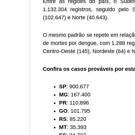
Entre as regiões do país, o Sude
1.132.304 registros, seguido pelo 
(102.647) e Norte (40.643).
O mesmo padrão se repete em relação
de mortes por dengue, com 1.288 regi
Centro-Oeste (145), Nordeste (64) e N
Confira os casos prováveis por est
SP
: 900.677
MG
: 167.400
PR
: 110.896
GO
: 101.795
RS
: 85.220
MT
: 35.393