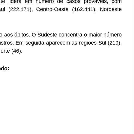
ste lidera em número de casos prováveis, com
Sul (222.171), Centro-Oeste (162.441), Nordeste
 aos óbitos. O Sudeste concentra o maior número
stros. Em seguida aparecem as regiões Sul (219),
orte (46).
ado: