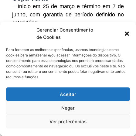
– Início em 25 de março e término em 7 de
junho, com garantia de período definido no
calendário
Gerenciar Consentimento
de Cookies
– Aumento de 30 para 70 partidas
Para fornecer as melhores experiências, usamos tecnologias como
cookies para armazenar e/ou acessar informações do dispositivo. O
– Manutenção de 24 clubes participantes,
consentimento para essas tecnologias nos permitirá processar dados
com mínimo de cinco jogos para cada time e
como comportamento de navegação ou IDs exclusivos neste site. Não
consentir ou retirar o consentimento pode afetar negativamente certos
máximo de 10 jogos para os finalistas
recursos e funções.
– Clubes que disputam torneios da
Aceitar
CONMEBOL não participam
Negar
– Título será decidido entre o campeão da
Ver preferências
Copa Norte e a Copa Centro-Oeste, que
retornam ao calendário nacional