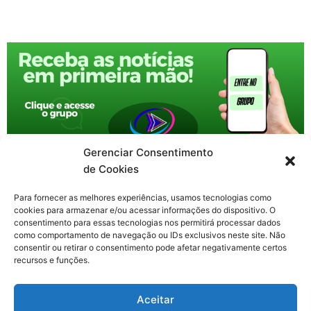
Gerenciar Consentimento
de Cookies
Para fornecer as melhores experiências, usamos tecnologias como
cookies para armazenar e/ou acessar informações do dispositivo. O
consentimento para essas tecnologias nos permitirá processar dados
como comportamento de navegação ou IDs exclusivos neste site. Não
consentir ou retirar o consentimento pode afetar negativamente certos
recursos e funções.
F
X
Y
I
T
Aceitar
a
-
o
n
h