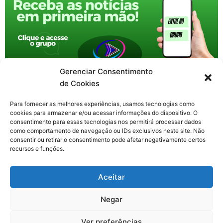
Gerenciar Consentimento
de Cookies
Para fornecer as melhores experiências, usamos tecnologias como
cookies para armazenar e/ou acessar informações do dispositivo. O
consentimento para essas tecnologias nos permitirá processar dados
como comportamento de navegação ou IDs exclusivos neste site. Não
consentir ou retirar o consentimento pode afetar negativamente certos
recursos e funções.
F
X
Y
I
T
Aceitar
a
-
o
n
h
c
t
u
s
r
Contato: nacional.webtv@gmail.com
e
w
t
t
e
Negar
b
i
u
a
a
o
t
b
g
d
o
t
e
r
s
Ver preferências