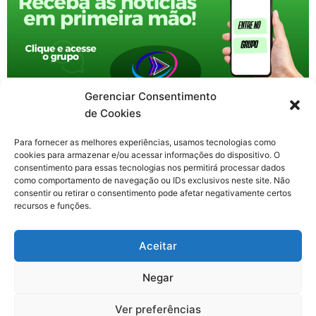
Gerenciar Consentimento
de Cookies
Para fornecer as melhores experiências, usamos tecnologias como
cookies para armazenar e/ou acessar informações do dispositivo. O
consentimento para essas tecnologias nos permitirá processar dados
como comportamento de navegação ou IDs exclusivos neste site. Não
consentir ou retirar o consentimento pode afetar negativamente certos
recursos e funções.
F
X
Y
I
T
Aceitar
a
-
o
n
h
c
t
u
s
r
Contato: nacional.webtv@gmail.com
e
w
t
t
e
Negar
b
i
u
a
a
o
t
b
g
d
o
t
e
r
s
Ver preferências