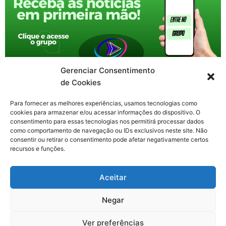
Gerenciar Consentimento
de Cookies
Para fornecer as melhores experiências, usamos tecnologias como
cookies para armazenar e/ou acessar informações do dispositivo. O
consentimento para essas tecnologias nos permitirá processar dados
como comportamento de navegação ou IDs exclusivos neste site. Não
consentir ou retirar o consentimento pode afetar negativamente certos
recursos e funções.
F
X
Y
I
T
Aceitar
a
-
o
n
h
c
t
u
s
r
Contato: nacional.webtv@gmail.com
e
w
t
t
e
Negar
b
i
u
a
a
o
t
b
g
d
o
t
e
r
s
Ver preferências