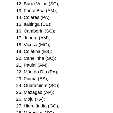
Barra Velha (SC);
Fonte Boa (AM);
Colares (PA);
Itaitinga (CE);
Camboriú (SC);
Japurá (AM);
Viçosa (MG);
Colatina (ES);
Canelinha (SC);
Pauini (AM);
Mãe do Rio (PA);
Piúma (ES);
Guaramirim (SC);
Mazagão (AP);
Moju (PA);
Hidrolândia (GO);
Maravilha (SC);