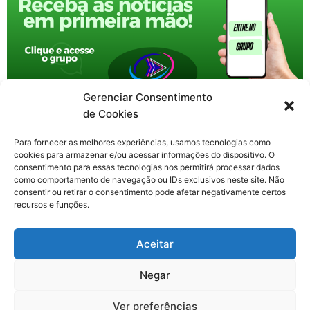
Gerenciar Consentimento
de Cookies
Para fornecer as melhores experiências, usamos tecnologias como
cookies para armazenar e/ou acessar informações do dispositivo. O
consentimento para essas tecnologias nos permitirá processar dados
como comportamento de navegação ou IDs exclusivos neste site. Não
consentir ou retirar o consentimento pode afetar negativamente certos
recursos e funções.
F
X
Y
I
T
Aceitar
a
-
o
n
h
c
t
u
s
r
Contato: nacional.webtv@gmail.com
e
w
t
t
e
Negar
b
i
u
a
a
o
t
b
g
d
o
t
e
r
s
Ver preferências