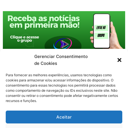
Gerenciar Consentimento
de Cookies
Para fornecer as melhores experiências, usamos tecnologias como
cookies para armazenar e/ou acessar informações do dispositivo. O
consentimento para essas tecnologias nos permitirá processar dados
como comportamento de navegação ou IDs exclusivos neste site. Não
consentir ou retirar o consentimento pode afetar negativamente certos
recursos e funções.
F
X
Y
I
T
Aceitar
a
-
o
n
h
c
t
u
s
r
Contato: nacional.webtv@gmail.com