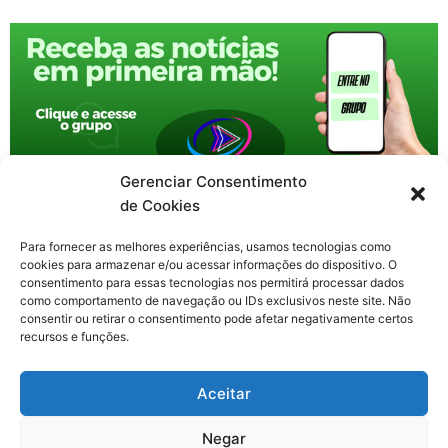
Gerenciar Consentimento
de Cookies
Para fornecer as melhores experiências, usamos tecnologias como
cookies para armazenar e/ou acessar informações do dispositivo. O
consentimento para essas tecnologias nos permitirá processar dados
como comportamento de navegação ou IDs exclusivos neste site. Não
consentir ou retirar o consentimento pode afetar negativamente certos
recursos e funções.
F
X
Y
I
T
Aceitar
a
-
o
n
h
c
t
u
s
r
Contato: nacional.webtv@gmail.com
e
w
t
t
e
Negar