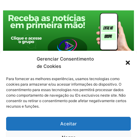
Gerenciar Consentimento
de Cookies
Para fornecer as melhores experiências, usamos tecnologias como
cookies para armazenar e/ou acessar informações do dispositivo. O
consentimento para essas tecnologias nos permitirá processar dados
como comportamento de navegação ou IDs exclusivos neste site. Não
consentir ou retirar o consentimento pode afetar negativamente certos
recursos e funções.
F
X
Y
I
T
Aceitar
a
-
o
n
h
c
t
u
s
r
Contato: nacional.webtv@gmail.com
e
w
t
t
e