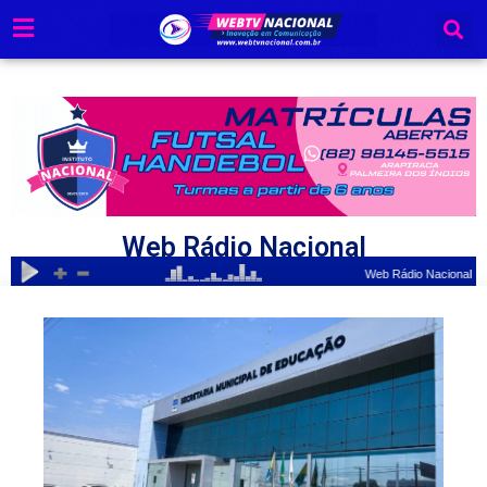
Ir
para
o
conteúdo
Web Rádio Nacional