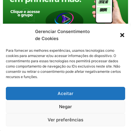
Gerenciar Consentimento
de Cookies
Para fornecer as melhores experiências, usamos tecnologias como
cookies para armazenar e/ou acessar informações do dispositivo. O
consentimento para essas tecnologias nos permitirá processar dados
como comportamento de navegação ou IDs exclusivos neste site. Não
consentir ou retirar o consentimento pode afetar negativamente certos
recursos e funções.
F
X
Y
I
T
Aceitar
a
-
o
n
h
c
t
u
s
r
Contato: nacional.webtv@gmail.com
e
w
t
t
e
Negar
b
i
u
a
a
o
t
b
g
d
o
t
e
r
s
Ver preferências
k
e
a
Todos os direitos reservados. Web TV Nacional © 2020-2026
-
r
m