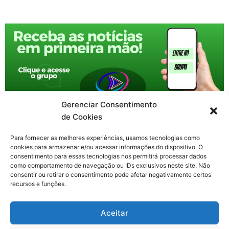
Gerenciar Consentimento
de Cookies
Para fornecer as melhores experiências, usamos tecnologias como
cookies para armazenar e/ou acessar informações do dispositivo. O
consentimento para essas tecnologias nos permitirá processar dados
como comportamento de navegação ou IDs exclusivos neste site. Não
consentir ou retirar o consentimento pode afetar negativamente certos
recursos e funções.
F
X
Y
I
T
Aceitar
a
-
o
n
h
c
t
u
s
r