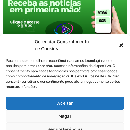
Gerenciar Consentimento
de Cookies
Para fornecer as melhores experiências, usamos tecnologias como
cookies para armazenar e/ou acessar informações do dispositivo. O
consentimento para essas tecnologias nos permitirá processar dados
como comportamento de navegação ou IDs exclusivos neste site. Não
consentir ou retirar o consentimento pode afetar negativamente certos
recursos e funções.
F
X
Y
I
T
Aceitar
a
-
o
n
h
c
t
u
s
r
Contato: nacional.webtv@gmail.com
e
w
t
t
e
Negar
b
i
u
a
a
o
t
b
g
d
o
t
e
r
s
Ver preferências