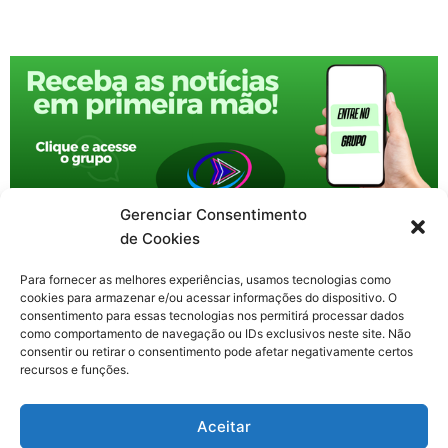
Gerenciar Consentimento
de Cookies
Para fornecer as melhores experiências, usamos tecnologias como
cookies para armazenar e/ou acessar informações do dispositivo. O
consentimento para essas tecnologias nos permitirá processar dados
como comportamento de navegação ou IDs exclusivos neste site. Não
consentir ou retirar o consentimento pode afetar negativamente certos
recursos e funções.
F
X
Y
I
T
Aceitar
a
-
o
n
h