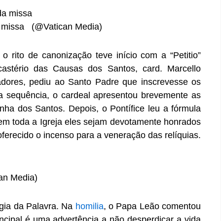
da missa (@Vatican Media)
o rito de canonização teve início com a “Petitio”
castério das Causas dos Santos, card. Marcello
dores, pediu ao Santo Padre que inscrevesse os
a sequência, o cardeal apresentou brevemente as
inha dos Santos. Depois, o Pontífice leu a fórmula
em toda a Igreja eles sejam devotamente honrados
oferecido o incenso para a veneração das relíquias.
an Media)
gia da Palavra. Na
homilia
, o Papa Leão comentou
incipal é uma advertência a não desperdiçar a vida