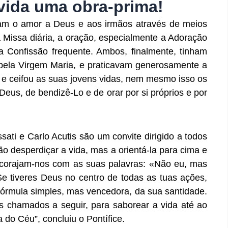
ida uma obra-prima!
aram o amor a Deus e aos irmãos através de meios
a Missa diária, a oração, especialmente a Adoração
 a Confissão frequente. Ambos, finalmente, tinham
pela Virgem Maria, e praticavam generosamente a
 e ceifou as suas jovens vidas, nem mesmo isso os
eus, de bendizê-Lo e de orar por si próprios e por
sati e Carlo Acutis são um convite dirigido a todos
o desperdiçar a vida, mas a orientá-la para cima e
ncorajam-nos com as suas palavras: «Não eu, mas
«Se tiveres Deus no centro de todas as tuas ações,
 fórmula simples, mas vencedora, da sua santidade.
chamados a seguir, para saborear a vida até ao
a do Céu”, concluiu o Pontífice.