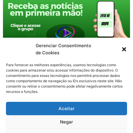
Gerenciar Consentimento
de Cookies
Para fornecer as melhores experiências, usamos tecnologias como
cookies para armazenar e/ou acessar informações do dispositivo. O
consentimento para essas tecnologias nos permitirá processar dados
como comportamento de navegação ou IDs exclusivos neste site. Não
consentir ou retirar o consentimento pode afetar negativamente certos
recursos e funções.
F
X
Y
I
T
Aceitar
a
-
o
n
h
c
t
u
s
r
Contato: nacional.webtv@gmail.com
e
w
t
t
e
Negar
b
i
u
a
a
o
t
b
g
d