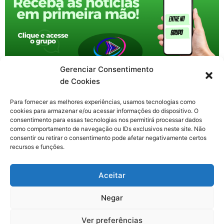
Gerenciar Consentimento
de Cookies
Para fornecer as melhores experiências, usamos tecnologias como
cookies para armazenar e/ou acessar informações do dispositivo. O
consentimento para essas tecnologias nos permitirá processar dados
como comportamento de navegação ou IDs exclusivos neste site. Não
consentir ou retirar o consentimento pode afetar negativamente certos
recursos e funções.
F
X
Y
I
T
Aceitar
a
-
o
n
h
c
t
u
s
r
Contato: nacional.webtv@gmail.com
e
w
t
t
e
Negar
b
i
u
a
a
o
t
b
g
d
o
t
e
r
s
Ver preferências