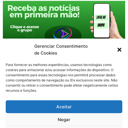
Gerenciar Consentimento
de Cookies
Para fornecer as melhores experiências, usamos tecnologias como
cookies para armazenar e/ou acessar informações do dispositivo. O
consentimento para essas tecnologias nos permitirá processar dados
como comportamento de navegação ou IDs exclusivos neste site. Não
consentir ou retirar o consentimento pode afetar negativamente certos
recursos e funções.
F
X
Y
I
T
Aceitar
a
-
o
n
h
c
t
u
s
r
Contato: nacional.webtv@gmail.com
e
w
t
t
e
Negar
b
i
u
a
a
o
t
b
g
d