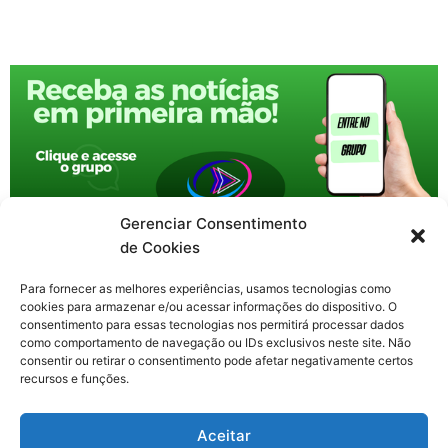
Gerenciar Consentimento
de Cookies
Para fornecer as melhores experiências, usamos tecnologias como
cookies para armazenar e/ou acessar informações do dispositivo. O
consentimento para essas tecnologias nos permitirá processar dados
como comportamento de navegação ou IDs exclusivos neste site. Não
consentir ou retirar o consentimento pode afetar negativamente certos
recursos e funções.
F
X
Y
I
T
Aceitar
a
-
o
n
h