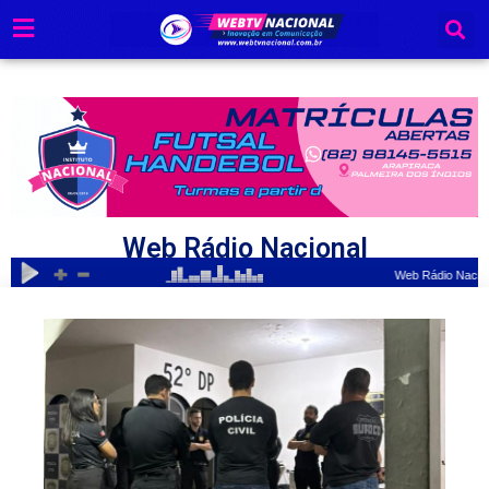
Ir
para
o
conteúdo
Web Rádio Nacional