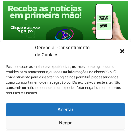
Gerenciar Consentimento
de Cookies
Para fornecer as melhores experiências, usamos tecnologias como
cookies para armazenar e/ou acessar informações do dispositivo. O
consentimento para essas tecnologias nos permitirá processar dados
como comportamento de navegação ou IDs exclusivos neste site. Não
consentir ou retirar o consentimento pode afetar negativamente certos
recursos e funções.
F
X
Y
I
T
Aceitar
a
-
o
n
h
c
t
u
s
r
Contato: nacional.webtv@gmail.com
e
w
t
t
e
Negar
b
i
u
a
a
o
t
b
g
d