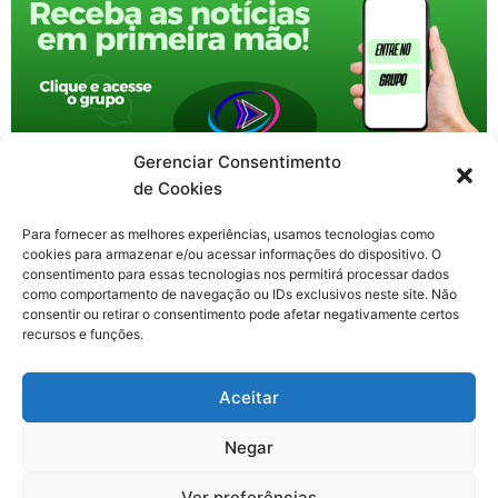
Gerenciar Consentimento
de Cookies
Para fornecer as melhores experiências, usamos tecnologias como
cookies para armazenar e/ou acessar informações do dispositivo. O
consentimento para essas tecnologias nos permitirá processar dados
como comportamento de navegação ou IDs exclusivos neste site. Não
consentir ou retirar o consentimento pode afetar negativamente certos
recursos e funções.
F
X
Y
I
T
Aceitar
a
-
o
n
h
c
t
u
s
r
Contato: nacional.webtv@gmail.com
e
w
t
t
e
Negar
b
i
u
a
a
o
t
b
g
d
o
t
e
r
s
Ver preferências