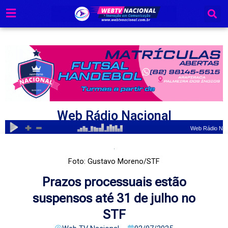
Ir
para
o
conteúdo
Web Rádio Nacional
Foto: Gustavo Moreno/STF
Prazos processuais estão
suspensos até 31 de julho no
STF