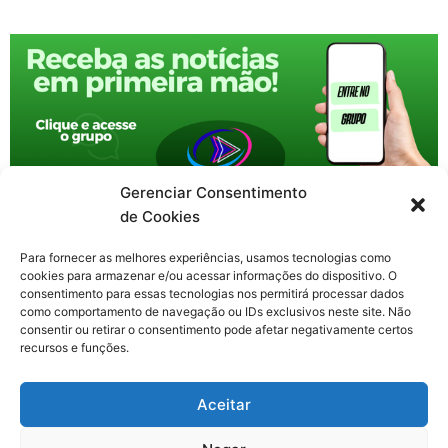
Gerenciar Consentimento
de Cookies
Para fornecer as melhores experiências, usamos tecnologias como
cookies para armazenar e/ou acessar informações do dispositivo. O
consentimento para essas tecnologias nos permitirá processar dados
como comportamento de navegação ou IDs exclusivos neste site. Não
consentir ou retirar o consentimento pode afetar negativamente certos
recursos e funções.
F
X
Y
I
T
Aceitar
a
-
o
n
h
c
t
u
s
r
Contato: nacional.webtv@gmail.com
e
w
t
t
e