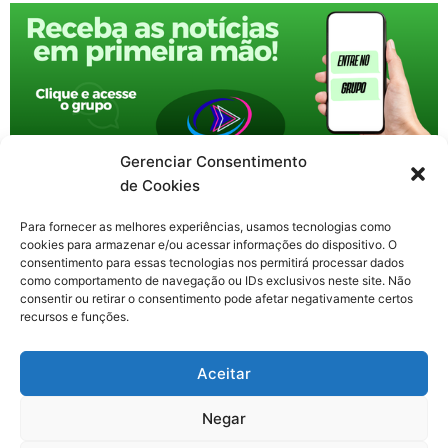
Gerenciar Consentimento
de Cookies
Para fornecer as melhores experiências, usamos tecnologias como
cookies para armazenar e/ou acessar informações do dispositivo. O
consentimento para essas tecnologias nos permitirá processar dados
como comportamento de navegação ou IDs exclusivos neste site. Não
consentir ou retirar o consentimento pode afetar negativamente certos
recursos e funções.
F
X
Y
I
T
Aceitar
a
-
o
n
h
c
t
u
s
r
Contato: nacional.webtv@gmail.com
e
w
t
t
e
Negar
b
i
u
a
a
o
t
b
g
d