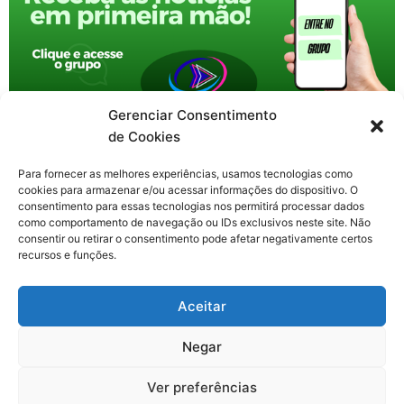
Gerenciar Consentimento
de Cookies
Para fornecer as melhores experiências, usamos tecnologias como
cookies para armazenar e/ou acessar informações do dispositivo. O
consentimento para essas tecnologias nos permitirá processar dados
como comportamento de navegação ou IDs exclusivos neste site. Não
consentir ou retirar o consentimento pode afetar negativamente certos
recursos e funções.
F
X
Y
I
T
Aceitar
a
-
o
n
h
c
t
u
s
r
Contato: nacional.webtv@gmail.com
e
w
t
t
e
Negar
b
i
u
a
a
o
t
b
g
d
o
t
e
r
s
Ver preferências
k
e
a