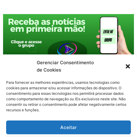
Gerenciar Consentimento
de Cookies
Para fornecer as melhores experiências, usamos tecnologias como
cookies para armazenar e/ou acessar informações do dispositivo. O
consentimento para essas tecnologias nos permitirá processar dados
como comportamento de navegação ou IDs exclusivos neste site. Não
consentir ou retirar o consentimento pode afetar negativamente certos
recursos e funções.
F
X
Y
I
T
Aceitar
a
-
o
n
h
c
t
u
s
r