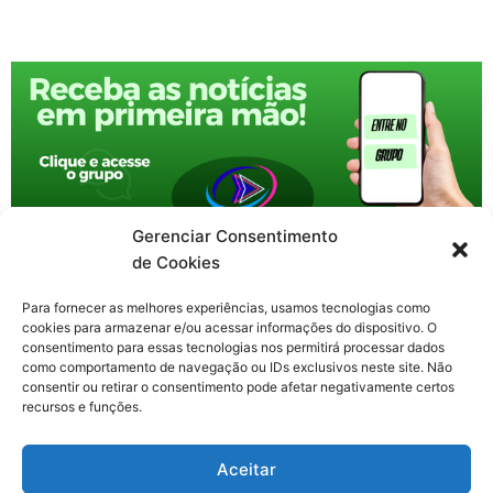
Gerenciar Consentimento
de Cookies
Para fornecer as melhores experiências, usamos tecnologias como
cookies para armazenar e/ou acessar informações do dispositivo. O
consentimento para essas tecnologias nos permitirá processar dados
como comportamento de navegação ou IDs exclusivos neste site. Não
consentir ou retirar o consentimento pode afetar negativamente certos
recursos e funções.
F
X
Y
I
T
Aceitar
a
-
o
n
h