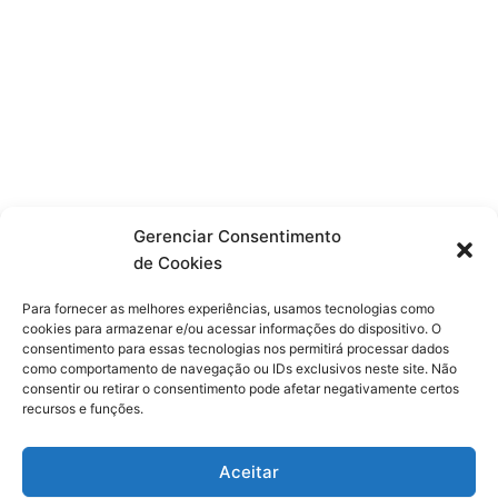
Gerenciar Consentimento
de Cookies
Para fornecer as melhores experiências, usamos tecnologias como
cookies para armazenar e/ou acessar informações do dispositivo. O
consentimento para essas tecnologias nos permitirá processar dados
como comportamento de navegação ou IDs exclusivos neste site. Não
consentir ou retirar o consentimento pode afetar negativamente certos
recursos e funções.
F
X
Y
I
T
Aceitar
a
-
o
n
h
c
t
u
s
r