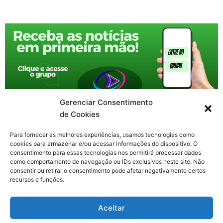
Gerenciar Consentimento
de Cookies
Para fornecer as melhores experiências, usamos tecnologias como
cookies para armazenar e/ou acessar informações do dispositivo. O
consentimento para essas tecnologias nos permitirá processar dados
como comportamento de navegação ou IDs exclusivos neste site. Não
consentir ou retirar o consentimento pode afetar negativamente certos
recursos e funções.
F
X
Y
I
T
Aceitar
a
-
o
n
h
c
t
u
s
r