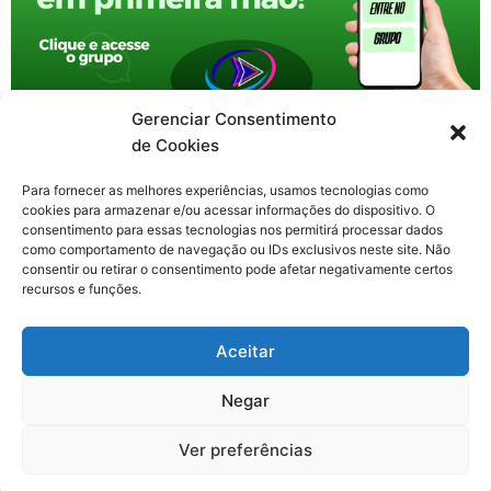
Gerenciar Consentimento
de Cookies
Para fornecer as melhores experiências, usamos tecnologias como
cookies para armazenar e/ou acessar informações do dispositivo. O
consentimento para essas tecnologias nos permitirá processar dados
como comportamento de navegação ou IDs exclusivos neste site. Não
consentir ou retirar o consentimento pode afetar negativamente certos
recursos e funções.
F
X
Y
I
T
Aceitar
a
-
o
n
h
c
t
u
s
r
Contato: nacional.webtv@gmail.com
e
w
t
t
e
Negar
b
i
u
a
a
o
t
b
g
d
o
t
e
r
s
Ver preferências
k
e
a
Todos os direitos reservados. Web TV Nacional © 2020-2026
-
r
m