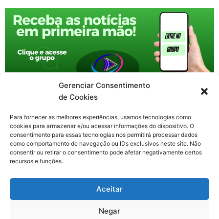
Gerenciar Consentimento
de Cookies
Para fornecer as melhores experiências, usamos tecnologias como
cookies para armazenar e/ou acessar informações do dispositivo. O
consentimento para essas tecnologias nos permitirá processar dados
como comportamento de navegação ou IDs exclusivos neste site. Não
consentir ou retirar o consentimento pode afetar negativamente certos
recursos e funções.
F
X
Y
I
T
Aceitar
a
-
o
n
h
c
t
u
s
r
Contato: nacional.webtv@gmail.com
e
w
t
t
e
Negar
b
i
u
a
a