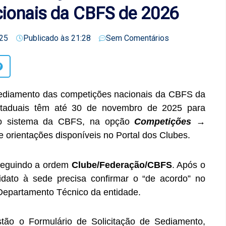
cionais da CBFS de 2026
25
Publicado às
21:28
Sem Comentários
sediamento das competições nacionais da CBFS da
taduais têm até 30 de novembro de 2025 para
do sistema da CBFS, na opção
Competições →
e orientações disponíveis no Portal dos Clubes.
seguindo a ordem
Clube/Federação/CBFS
. Após o
idato à sede precisa confirmar o “de acordo” no
Departamento Técnico da entidade.
stão o Formulário de Solicitação de Sediamento,