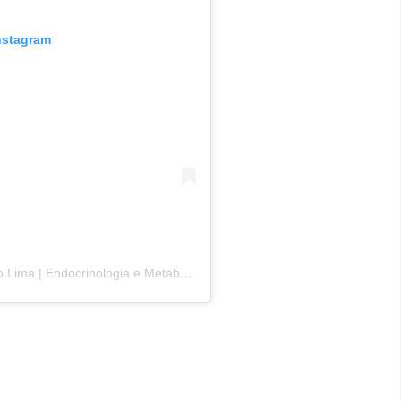
Instagram
Uma publicação compartilhada por Dr Ricardo Lima | Endocrinologia e Metabologia (@drricardolima_)