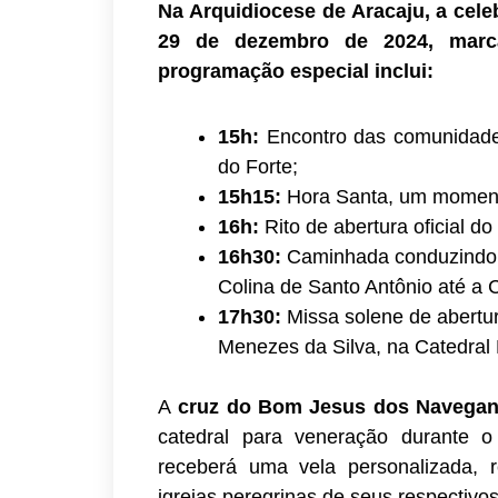
Na Arquidiocese de Aracaju, a celeb
29 de dezembro de 2024, mar
programação especial inclui:
15h:
Encontro das comunidades
do Forte;
15h15:
Hora Santa, um moment
16h:
Rito de abertura oficial do
16h30:
Caminhada conduzindo a
Colina de Santo Antônio até a C
17h30:
Missa solene de abertur
Menezes da Silva, na Catedral 
A
cruz do Bom Jesus dos Navegan
catedral para veneração durante o 
receberá uma vela personalizada, 
igrejas peregrinas de seus respectivo