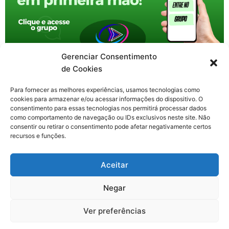
Gerenciar Consentimento
de Cookies
Para fornecer as melhores experiências, usamos tecnologias como
cookies para armazenar e/ou acessar informações do dispositivo. O
consentimento para essas tecnologias nos permitirá processar dados
como comportamento de navegação ou IDs exclusivos neste site. Não
consentir ou retirar o consentimento pode afetar negativamente certos
recursos e funções.
F
X
Y
I
T
Aceitar
a
-
o
n
h
c
t
u
s
r
Contato: nacional.webtv@gmail.com
e
w
t
t
e
Negar
b
i
u
a
a
o
t
b
g
d
o
t
e
r
s
Ver preferências
k
e
a
Todos os direitos reservados. Web TV Nacional © 2020-2026
-
r
m