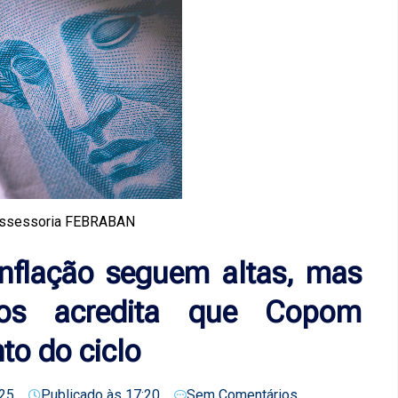
Assessoria FEBRABAN
inflação seguem altas, mas
cos acredita que Copom
to do ciclo
25
Publicado às
17:20
Sem Comentários