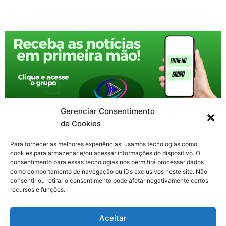
Gerenciar Consentimento
de Cookies
Para fornecer as melhores experiências, usamos tecnologias como
cookies para armazenar e/ou acessar informações do dispositivo. O
consentimento para essas tecnologias nos permitirá processar dados
como comportamento de navegação ou IDs exclusivos neste site. Não
consentir ou retirar o consentimento pode afetar negativamente certos
recursos e funções.
F
X
Y
I
T
Aceitar
a
-
o
n
h