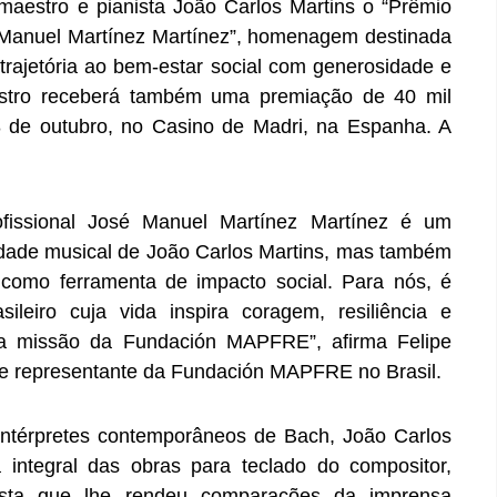
estro e pianista João Carlos Martins o “Prêmio
 Manuel Martínez Martínez”, homenagem destinada
rajetória ao bem-estar social com generosidade e
estro receberá também uma premiação de 40 mil
 de outubro, no Casino de Madri, na Espanha. A
issional José Manuel Martínez Martínez é um
dade musical de João Carlos Martins, mas também
como ferramenta de impacto social. Para nós, é
ileiro cuja vida inspira coragem, resiliência e
m a missão da Fundación MAPFRE”, afirma Felipe
 representante da Fundación MAPFRE no Brasil.
ntérpretes contemporâneos de Bach, João Carlos
 integral das obras para teclado do compositor,
sta que lhe rendeu comparações da imprensa