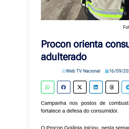
Fo
Procon orienta cons
adulterado
Web TV Nacional
16/09/20
Campanha nos postos de combustíve
fortalece a defesa do consumidor.
O Procon Goiânia iniciou, nesta sem