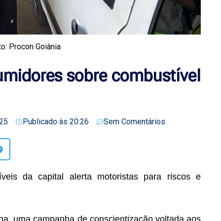
to: Procon Goiânia
umidores sobre combustível
25
Publicado às
20:26
Sem Comentários
is da capital alerta motoristas para riscos e
ana, uma campanha de conscientização voltada aos